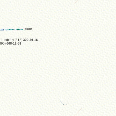
тов
прямо сейчас:
####
 телефону (812)
309-36-16
(495)
668-12-58