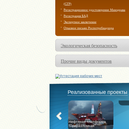
(СГР)
Регистрационное удостоверение Минздрава
Регистрация БАД
Экспертное заключение
Отказное письмо Роспотребнадзора
Экологическая безопасность
Прочие виды документов
Реализованные проекты
РПК "
Нефтяная платформа
"Приразломная"