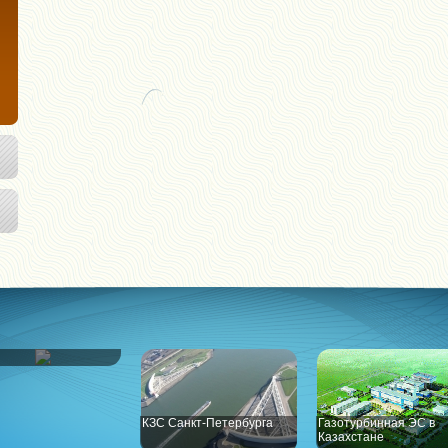
Высоцк"
КЗС Санкт-Петербурга
Газотурбинная ЭС в
Казахстане