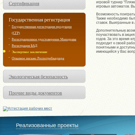
Сертификация
игровой турнир "Пляжн
игровых автоматов. Вы
Возможность поиграть 
Государственная регистрация
Также необходимо быт
ставок. Выигранные в
Государственная регистрация продукции
Дополнительные возмо
(СГР)
поучаствовать в акция
годов. За это время к
Регистрационное удостоверение Минздрава
подходит к своей рабо
Регистрация БАД
понятными и доступны
имеющийся у Вас вопр
Экспертное заключение
Отказное письмо Роспотребнадзора
Экологическая безопасность
Прочие виды документов
Реализованные проекты
РПК "Высоцк"