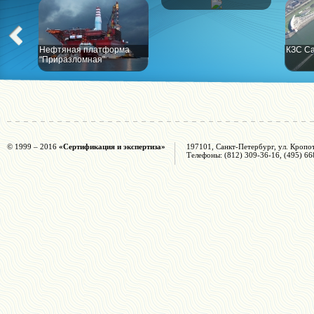
Нефтяная платформа
КЗС Са
"Приразломная"
© 1999 – 2016
«Сертификация и экспертиза»
197101, Санкт-Петербург, ул. Кропот
Телефоны: (812) 309-36-16, (495) 66